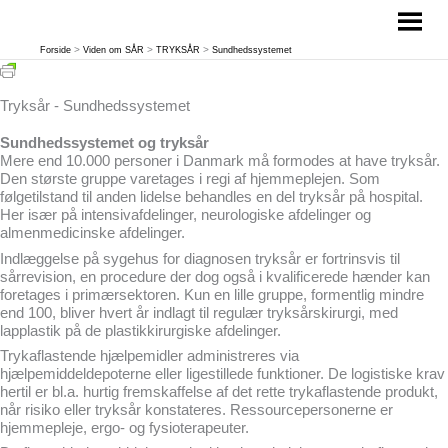
Gå
til
indholdet
Forside
Viden om SÅR
TRYKSÅR
Sundhedssystemet
Tryksår - Sundhedssystemet
Sundhedssystemet og tryksår
Mere end 10.000 personer i Danmark må formodes at have tryksår.
Den største gruppe varetages i regi af hjemmeplejen. Som
følgetilstand til anden lidelse behandles en del tryksår på hospital.
Her især på intensivafdelinger, neurologiske afdelinger og
almenmedicinske afdelinger.
Indlæggelse på sygehus for diagnosen tryksår er fortrinsvis til
sårrevision, en procedure der dog også i kvalificerede hænder kan
foretages i primærsektoren. Kun en lille gruppe, formentlig mindre
end 100, bliver hvert år indlagt til regulær tryksårskirurgi, med
lapplastik på de plastikkirurgiske afdelinger.
Trykaflastende hjælpemidler administreres via
hjælpemiddeldepoterne eller ligestillede funktioner. De logistiske krav
hertil er bl.a. hurtig fremskaffelse af det rette trykaflastende produkt,
når risiko eller tryksår konstateres. Ressourcepersonerne er
hjemmepleje, ergo- og fysioterapeuter.