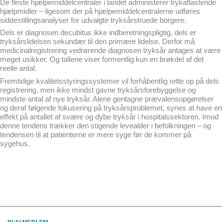
De fleste hjælpemiddelcentraler i landet administerer trykaflastende
hjælpmidler – ligesom der på hjælpemiddelcentralerne udføres
siddestillingsanalyser for udvalgte tryksårstruede borgere.
Dels er diagnosen decubitus ikke indberetningspligtig, dels er
tryksårslidelsen sekundær til den primære lidelse. Derfor må
medicinalregistrering vedrørende diagnosen tryksår antages at være
meget usikker. Og tallene viser formentlig kun en brøkdel af det
reelle antal.
Fremtidige kvalitetsstyringssystemer vil forhåbentlig rette op på dels
registrering, men ikke mindst gavne tryksårsforebyggelse og
mindste antal af nye tryksår. Alene gentagne prævalensopgørelser
og deraf følgende fokusering på tryksårsproblemet, synes at have en
effekt på antallet af svære og dybe tryksår i hospitalssektoren. Imod
denne tendens trækker den stigende levealder i befolkningen – og
tendensen til at patienterne er mere syge før de kommer på
sygehus.