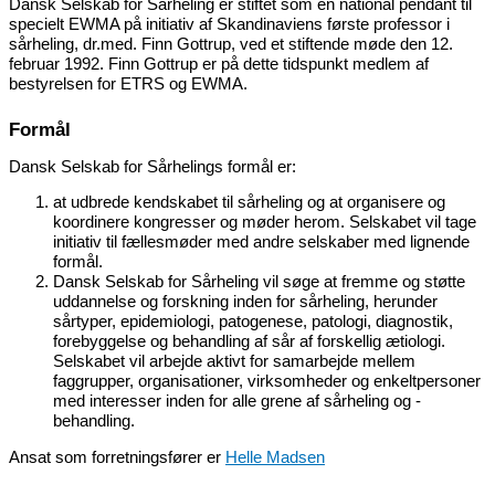
Dansk Selskab for Sårheling er stiftet som en national pendant til
specielt EWMA på initiativ af Skandinaviens første professor i
sårheling, dr.med. Finn Gottrup, ved et stiftende møde den 12.
februar 1992. Finn Gottrup er på dette tidspunkt medlem af
bestyrelsen for ETRS og EWMA.
Formål
Dansk Selskab for Sårhelings formål er:
at udbrede kendskabet til sårheling og at organisere og
koordinere kongresser og møder herom. Selskabet vil tage
initiativ til fællesmøder med andre selskaber med lignende
formål.
Dansk Selskab for Sårheling vil søge at fremme og støtte
uddannelse og forskning inden for sårheling, herunder
sårtyper, epidemiologi, patogenese, patologi, diagnostik,
forebyggelse og behandling af sår af forskellig ætiologi.
Selskabet vil arbejde aktivt for samarbejde mellem
faggrupper, organisationer, virksomheder og enkeltpersoner
med interesser inden for alle grene af sårheling og -
behandling.
Ansat som forretningsfører er
Helle Madsen