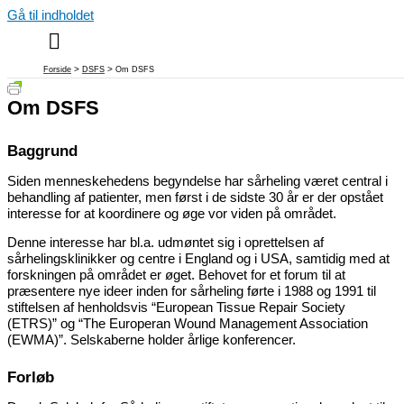
Gå til indholdet
Forside
DSFS
Om DSFS
Om DSFS
Baggrund
Siden menneskehedens begyndelse har sårheling været central i
behandling af patienter, men først i de sidste 30 år er der opstået
interesse for at koordinere og øge vor viden på området.
Denne interesse har bl.a. udmøntet sig i oprettelsen af
sårhelingsklinikker og centre i England og i USA, samtidig med at
forskningen på området er øget. Behovet for et forum til at
præsentere nye ideer inden for sårheling førte i 1988 og 1991 til
stiftelsen af henholdsvis “European Tissue Repair Society
(ETRS)” og “The Europeran Wound Management Association
(EWMA)”. Selskaberne holder årlige konferencer.
Forløb