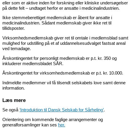
eller som er aktive inden for forskning eller kliniske undersøgelser
på dette felt – undtaget herfor er ansatte i medicinalindustrien.
Ikke stemmeberettiget medlemskab er åbent for ansatte i
medicinalindustrien. Sådant medlemskab giver ikke ret til
tillidsposter.
Virksomhedsmedlemskab giver ret til omtale i medlemsblad samt
mulighed for udstilling på et af uddannelsesudvalget fastsat areal
ved temadage.
Årskontingentet for personligt medlemskab er p.t. kr. 350 og
inkluderer medlemsbladet SÅR.
Årskontingentet for virksomhedsmedlemskab er p.t. kr. 10.000.
Indmeldte medlemmer vil få tilsendt selskabets love samt denne
information.
Læs mere
Se også
‘Introduktion til Dansk Selskab for Sårheling’
.
Orientering om kommende faglige arrangementer og
generalforsamlinger kan ses
her.