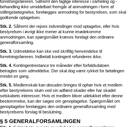
forretningsføreren. Såfremt den faglige interesse i sårheling og -
behandling ikke umiddelbart fremgår af anmodningen i form af
stillingsbetegnelse, forelægges anmodning for bestyrelsen, som skal
godkende optagelsen.
Stk. 2.
Såfremt der rejses indvendinger mod optagelse, eller hvis
bestyrelsen i øvrigt ikke mener at kunne imødekomme
anmodningen, kan spørgsmålet kræves forelagt den ordinære
generalforsamling.
Stk. 3.
Udmeldelse kan ske ved skriftlig henvendelse til
forretningsføreren. Indbetalt kontingent refunderes ikke.
Stk. 4.
Kontingentrestance tre måneder efter forfaldsdatoen
betragtes som udmeldelse. Der skal dog være rykket for betalingen
mindst en gang.
Stk. 5.
Medlemskab kan desuden bringes til ophør hvis et medlem
efter bestyrelsens skøn ved sin adfærd skader eller har skadet
selskabets interesser. Hvis et medlem bliver udelukket efter denne
bestemmelse, kan der søges om genoptagelse. Spørgsmålet om
genoptagelse forelægges den ordinære generalforsamling med
bestyrelsens forslag til beslutning.
§ 5 GENERALFORSAMLINGEN