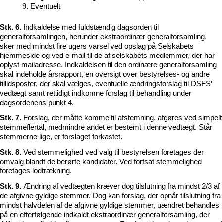
9. Eventuelt
Stk. 6.
Indkaldelse med fuldstændig dagsorden til
generalforsamlingen, herunder ekstraordinær generalforsamling,
sker med mindst fire ugers varsel ved opslag på Selskabets
hjemmeside og ved e-mail til de af selskabets medlemmer, der har
oplyst mailadresse. Indkaldelsen til den ordinære generalforsamling
skal indeholde årsrapport, en oversigt over bestyrelses- og andre
tillidsposter, der skal vælges, eventuelle ændringsforslag til DSFS’
vedtægt samt rettidigt indkomne forslag til behandling under
dagsordenens punkt 4.
Stk. 7.
Forslag, der måtte komme til afstemning, afgøres ved simpelt
stemmeflertal, medmindre andet er bestemt i denne vedtægt. Står
stemmerne lige, er forslaget forkastet.
Stk. 8.
Ved stemmelighed ved valg til bestyrelsen foretages der
omvalg blandt de berørte kandidater. Ved fortsat stemmelighed
foretages lodtrækning.
Stk. 9.
Ændring af vedtægten kræver dog tilslutning fra mindst 2/3 af
de afgivne gyldige stemmer. Dog kan forslag, der opnår tilslutning fra
mindst halvdelen af de afgivne gyldige stemmer, uændret behandles
på en efterfølgende indkaldt ekstraordinær generalforsamling, der