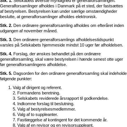
Stk. 1.
Selskabets øverste myndighed er generalforsamlingen.
Generalforsamlinger afholdes i Danmark på et sted, der fastsættes
af bestyrelsen. Bestyrelsen kan under særlige omstændigheder
beslutte, at generalforsamlinger afholdes elektronisk.
Stk. 2.
Den ordinære generalforsamling afholdes om efteråret inden
udgangen af november måned.
Stk. 3.
Den ordinære generalforsamlings afholdelsestidspunkt
varsles på Selskabets hjemmeside mindst 10 uger før afholdelsen.
Stk. 4.
Forslag, der ønskes behandlet på den ordinære
generalforsamling, skal være bestyrelsen i hænde senest otte uger
før generalforsamlingens afholdelse.
Stk. 5.
Dagsorden for den ordinære generalforsamling skal indeholde
følgende punkter:
Valg af dirigent og referent.
2. Formandens beretning.
3. Selskabets reviderede årsrapport til godkendelse.
4. Indkomne forslag til beslutning.
5. Valg af bestyrelsesmedlemmer.
6. Valg af to suppleanter.
7. Fastlæggelse af kontingent for det kommende år.
8. Valg af en revisor og en revisorsuppleant.