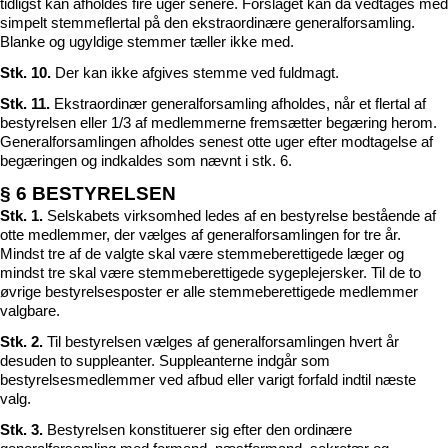
tidligst kan afholdes fire uger senere. Forslaget kan da vedtages med
simpelt stemmeflertal på den ekstraordinære generalforsamling.
Blanke og ugyldige stemmer tæller ikke med.
Stk. 10.
Der kan ikke afgives stemme ved fuldmagt.
Stk. 11.
Ekstraordinær generalforsamling afholdes, når et flertal af
bestyrelsen eller 1/3 af medlemmerne fremsætter begæring herom.
Generalforsamlingen afholdes senest otte uger efter modtagelse af
begæringen og indkaldes som nævnt i stk. 6.
§ 6 BESTYRELSEN
Stk. 1.
Selskabets virksomhed ledes af en bestyrelse bestående af
otte medlemmer, der vælges af generalforsamlingen for tre år.
Mindst tre af de valgte skal være stemmeberettigede læger og
mindst tre skal være stemmeberettigede sygeplejersker. Til de to
øvrige bestyrelsesposter er alle stemmeberettigede medlemmer
valgbare.
Stk. 2.
Til bestyrelsen vælges af generalforsamlingen hvert år
desuden to suppleanter. Suppleanterne indgår som
bestyrelsesmedlemmer ved afbud eller varigt forfald indtil næste
valg.
Stk. 3.
Bestyrelsen konstituerer sig efter den ordinære