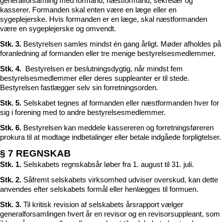
generalforsamling med formand, næstformand, sekretær og
kasserer. Formanden skal enten være en læge eller en
sygeplejerske. Hvis formanden er en læge, skal næstformanden
være en sygeplejerske og omvendt.
Stk. 3.
Bestyrelsen samles mindst én gang årligt. Møder afholdes på
foranledning af formanden eller tre menige bestyrelsesmedlemmer.
Stk. 4.
Bestyrelsen er beslutningsdygtig, når mindst fem
bestyrelsesmedlemmer eller deres suppleanter er til stede.
Bestyrelsen fastlægger selv sin forretningsorden.
Stk. 5.
Selskabet tegnes af formanden eller næstformanden hver for
sig i forening med to andre bestyrelsesmedlemmer.
Stk. 6.
Bestyrelsen kan meddele kassereren og forretningsføreren
prokura til at modtage indbetalinger eller betale indgåede forpligtelser.
§ 7 REGNSKAB
Stk. 1.
Selskabets regnskabsår løber fra 1. august til 31. juli.
Stk. 2.
Såfremt selskabets virksomhed udviser overskud, kan dette
anvendes efter selskabets formål eller henlægges til formuen.
Stk. 3.
Til kritisk revision af selskabets årsrapport vælger
generalforsamlingen hvert år en revisor og en revisorsuppleant, som