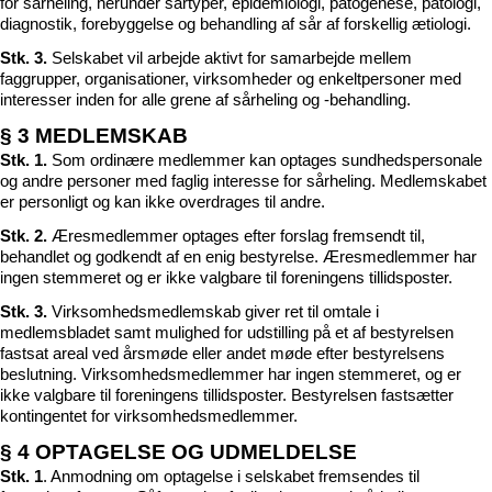
for sårheling, herunder sårtyper, epidemiologi, patogenese, patologi,
diagnostik, forebyggelse og behandling af sår af forskellig ætiologi.
Stk. 3.
Selskabet vil arbejde aktivt for samarbejde mellem
faggrupper, organisationer, virksomheder og enkeltpersoner med
interesser inden for alle grene af sårheling og -behandling.
§ 3 MEDLEMSKAB
Stk. 1.
Som ordinære medlemmer kan optages sundhedspersonale
og andre personer med faglig interesse for sårheling. Medlemskabet
er personligt og kan ikke overdrages til andre.
Stk. 2.
Æresmedlemmer optages efter forslag fremsendt til,
behandlet og godkendt af en enig bestyrelse. Æresmedlemmer har
ingen stemmeret og er ikke valgbare til foreningens tillidsposter.
Stk. 3.
Virksomhedsmedlemskab giver ret til omtale i
medlemsbladet samt mulighed for udstilling på et af bestyrelsen
fastsat areal ved årsmøde eller andet møde efter bestyrelsens
beslutning. Virksomhedsmedlemmer har ingen stemmeret, og er
ikke valgbare til foreningens tillidsposter. Bestyrelsen fastsætter
kontingentet for virksomhedsmedlemmer.
§ 4 OPTAGELSE OG UDMELDELSE
Stk. 1
. Anmodning om optagelse i selskabet fremsendes til