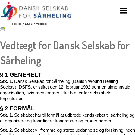
Gå
til
indholdet
Forside
DSFS
Vedtægt
Vedtægt for Dansk Selskab for
Sårheling
§ 1 GENERELT
Stk. 1.
Dansk Selskab for Sårheling (Danish Wound Healing
Society), DSFS, er stiftet den 12. februar 1992 som en almennyttig
organisation, hvis medlemmer ikke hæfter for selskabets
forpligtelser.
§ 2 FORMÅL
Stk. 1.
Selskabet har til formål at udbrede kendskabet til sårheling og
at organisere og koordinere kongresser og møder herom.
Stk. 2.
Selskabet vil fremme og støtte uddannelse og forskning inden