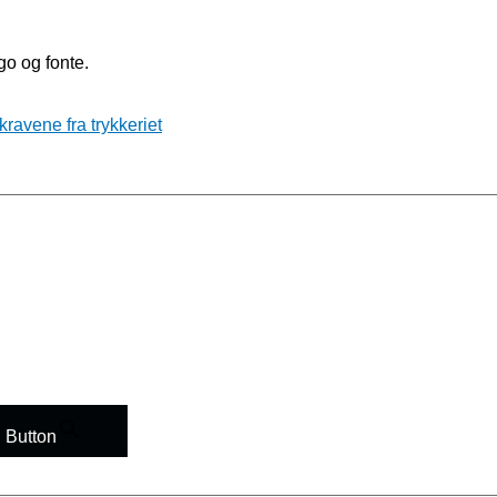
go og fonte.
ravene fra trykkeriet
 Button