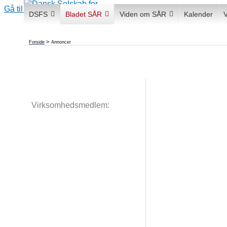
Gå til indholdet
DSFS
Bladet SÅR
Viden om SÅR
Kalender
Forside
Annoncer
Virksomhedsmedlem: