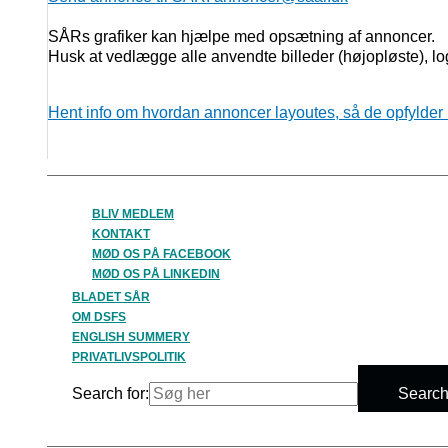
SÅRs grafiker kan hjælpe med opsætning af annoncer.
Husk at vedlægge alle anvendte billeder (højopløste), lo
Hent info om hvordan annoncer layoutes, så de opfylder k
BLIV MEDLEM
KONTAKT
MØD OS PÅ FACEBOOK
MØD OS PÅ LINKEDIN
BLADET SÅR
OM DSFS
ENGLISH SUMMERY
PRIVATLIVSPOLITIK
Search for:
Search