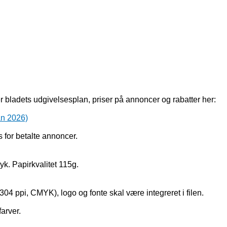
er bladets udgivelsesplan, priser på annoncer og rabatter her:
an 2026)
 for betalte annoncer.
yk. Papirkvalitet 115g.
04 ppi, CMYK), logo og fonte skal være integreret i filen.
arver.