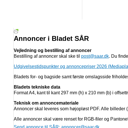
Annoncer i Bladet SÅR
Vejledning og bestilling af annoncer
Bestilling af annoncer skal ske til
post@saar.dk
. Du find
Udgivelsestidspunkter og annoncepriser 2026 (Mediapl
Bladets for- og bagside samt første omslagsside friholdes
Bladets tekniske data
Format A4, kant til kant 297 mm (h) x 210 mm (b) i offsettr
Teknisk om annoncemateriale
Annoncer skal leveres som højopløst PDF. Alle billeder (3
Alle annoncer skal være renset for RGB-filer og Pantonef
Send annonce til SÅR: annoncer@saar.dk